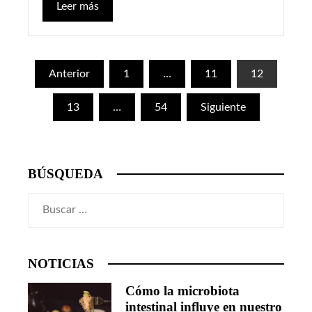
Leer más
Paginación
Anterior
1
…
11
12
de
13
…
54
Siguiente
entradas
BÚSQUEDA
Buscar:
NOTICIAS
Cómo la microbiota
intestinal influye en nuestro