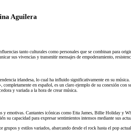
tina Aguilera
 influencias tanto culturales como personales que se combinan para orig
unicar sus vivencias y transmitir mensajes de empoderamiento, resistenc
ndencia irlandesa, lo cual ha influido significativamente en su música. 
», completamente en español, es un claro ejemplo de su conexión con su
cedora y variada a la hora de crear música.
as y emotivas. Cantantes icónicas como Etta James, Billie Holiday y Wh
ién su capacidad para expresar sentimientos intensos mediante sus actu
or grupos y estilos variados, abarcando desde el rock hasta el pop actu