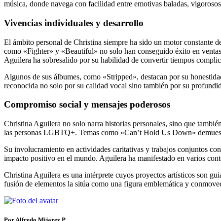
música, donde navega con facilidad entre emotivas baladas, vigoroso
Vivencias individuales y desarrollo
El ámbito personal de Christina siempre ha sido un motor constante de
como «Fighter» y «Beautiful» no solo han conseguido éxito en ventas,
Aguilera ha sobresalido por su habilidad de convertir tiempos complic
Algunos de sus álbumes, como «Stripped», destacan por su honestidad 
reconocida no solo por su calidad vocal sino también por su profundida
Compromiso social y mensajes poderosos
Christina Aguilera no solo narra historias personales, sino que tambi
las personas LGBTQ+. Temas como «Can’t Hold Us Down» demuestran 
Su involucramiento en actividades caritativas y trabajos conjuntos con
impacto positivo en el mundo. Aguilera ha manifestado en varios cont
Christina Aguilera es una intérprete cuyos proyectos artísticos son g
fusión de elementos la sitúa como una figura emblemática y conmovedor
Por Alfredo Mijarez P.