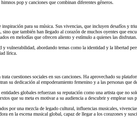
s himnos pop y canciones que combinan diferentes géneros.
 inspiración para su música. Sus vivencias, que incluyen desafíos y tri
 sino que también han llegado al corazón de muchos oyentes que encuen
ados en melodías que ofrecen aliento y estímulo a quienes las disfrutan.
y vulnerabilidad, abordando temas como la identidad y la libertad per
d lírica.
én trata cuestiones sociales en sus canciones. Ha aprovechado su plata
su dedicación al empoderamiento femenino y a las personas que defi
 entidades globales refuerzan su reputación como una artista que no sol
extos que su meta es motivar a su audiencia a descubrir y emplear sus p
uiados por una mezcla de legado cultural, influencias musicales, vivenc
a en la escena musical global, capaz de llegar a los corazones y susci