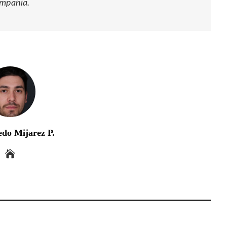
ompañía.
edo Mijarez P.