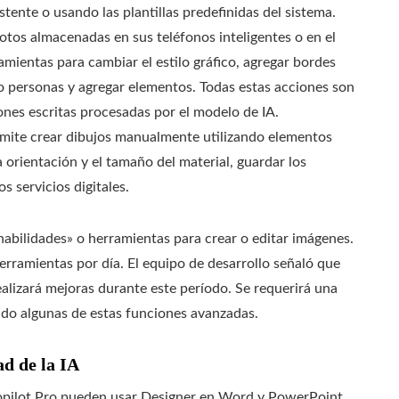
tente o usando las plantillas predefinidas del sistema.
fotos almacenadas en sus teléfonos inteligentes o en el
mientas para cambiar el estilo gráfico, agregar bordes
o personas y agregar elementos. Todas estas acciones son
ones escritas procesadas por el modelo de IA.
rmite crear dibujos manualmente utilizando elementos
a orientación y el tamaño del material, guardar los
s servicios digitales.
habilidades» o herramientas para crear o editar imágenes.
erramientas por día. El equipo de desarrollo señaló que
ealizará mejoras durante este período. Se requerirá una
ndo algunas de estas funciones avanzadas.
d de la IA
Copilot Pro pueden usar Designer en Word y PowerPoint