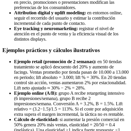
en precio, promociones o presentaciones modifican las
preferencias de los consumidores.
Attribution digital y uplift modeling:
en entornos online,
seguir el recorrido del usuario y estimar la contribución
incremental de cada punto de contacto.
Eye tracking y neuromarketing:
registrar el nivel de
atención en el punto de venta y la eficiencia visual de los
distintos displays.
Ejemplos prácticos y cálculos ilustrativos
Ejemplo retail (promoción de 2 semanas):
en 50 tiendas
tratamiento se aplicó descuento del 20% y aumento de
facings. Ventas promedio por tienda pasan de 10.000 a 13.000
en periodo; lift absoluto = 3.000; lift % = 30%. En 20 tiendas
control sin acción, ventas aumentaron 2% por estacionalidad.
Lift neto ajustado ≈ 30% − 2% = 28%.
Ejemplo online (A/B):
grupo A recibe retargeting intensivo
(6 impresiones/semana), grupo B recibe 2
impresiones/semana. Conversión A = 3.2%, B = 1.5%. Lift
relativo = (3.2−1.5)/1.5 = 113%. Si el coste por adquisición
extra supera el margen incremental, la táctica no es rentable.
Cálculo de elasticidad:
si aumentar la presión comercial en
50% genera 20% más ventas, elasticidad = 20/50 = 0.4
(inelástica). Una elasticidad >1 indica fuerte respuesta; <1