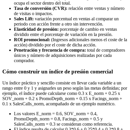
ocupa el sector dentro del total.
Tasa de conversión (CVR):
relación entre ventas y número
de visitas o impactos.
Sales Lift:
variación porcentual en ventas al comparar un
periodo con acción frente a otro sin intervención.
Elasticidad de presión:
porcentaje de cambio en ventas
dividido entre el porcentaje de variación en la presión.
ROI promocional:
(Ingresos adicionales menos el coste de la
acción) dividido por el coste de dicha acción.
Penetración y frecuencia de compra:
total de compradores
únicos y número de adquisiciones realizadas por cada
comprador.
Cómo construir un índice de presión comercial
Un índice práctico y sencillo consiste en llevar cada variable a un
rango entre 0 y 1 y asignarles un peso según las metas definidas; por
ejemplo, el índice puede calcularse como 0.3 x E_norm + 0.25 x
SOV_norm + 0.2 x PromoDepth_norm + 0.15 x Facings_norm +
0.1 x SalesCalls_norm, acompañado de un ejemplo numérico.
Los valores E_norm = 0.6, SOV_norm = 0.4,
PromoDepth_norm = 0.8, Facings_norm = 0.5 y
SalesCalls_norm = 0.3 se consideran como referencia.
El índice resulta de calcular 0.3*0.6 + 0.25*0.4 + 0.2*0.8 +