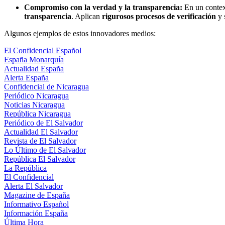
Compromiso con la verdad y la transparencia:
En un context
transparencia
. Aplican
rigurosos procesos de verificación
y 
Algunos ejemplos de estos innovadores medios:
El Confidencial Español
España Monarquía
Actualidad España
Alerta España
Confidencial de Nicaragua
Periódico Nicaragua
Noticias Nicaragua
República Nicaragua
Periódico de El Salvador
Actualidad El Salvador
Revista de El Salvador
Lo Último de El Salvador
República El Salvador
La República
El Confidencial
Alerta El Salvador
Magazine de España
Informativo Español
Información España
Última Hora