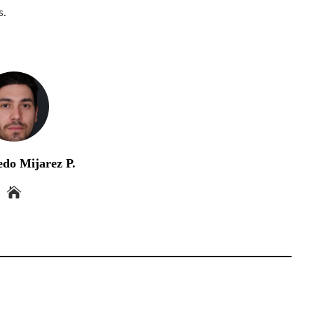
s.
edo Mijarez P.