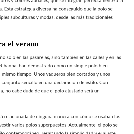
dros y colores audaces, que se integran perfectamente a la
. Esta estrategia diversa ha conseguido que la polo se
iples subculturas y modas, desde las más tradicionales
ra el verano
no solo en las pasarelas, sino también en las calles y en las
mo Rihanna, han demostrado cómo un simple polo bien
l mismo tiempo. Unos vaqueros bien cortados y unos
 conjunto sencillo en una declaración de estilo. Con
a, no cabe duda de que el polo ajustado será un
stá relacionada de ninguna manera con cómo se usaban los
vestir varios polos superpuestos. Actualmente, el polo se
tilo contemporáneo, resaltando la simplicidad y el ajuste