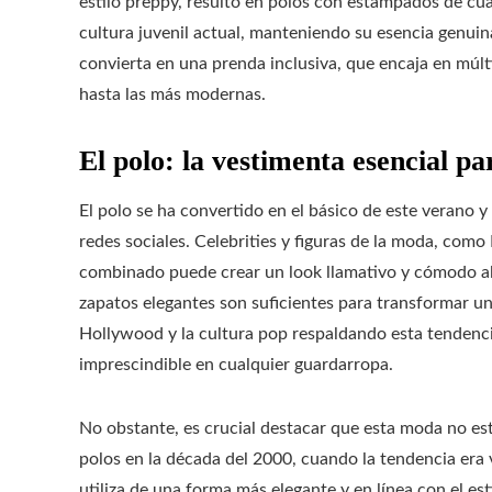
estilo preppy, resultó en polos con estampados de cua
cultura juvenil actual, manteniendo su esencia genuina
convierta en una prenda inclusiva, que encaja en múlt
hasta las más modernas.
El polo: la vestimenta esencial pa
El polo se ha convertido en el básico de este verano y 
redes sociales. Celebrities y figuras de la moda, co
combinado puede crear un look llamativo y cómodo a
zapatos elegantes son suficientes para transformar un
Hollywood y la cultura pop respaldando esta tendenci
imprescindible en cualquier guardarropa.
No obstante, es crucial destacar que esta moda no e
polos en la década del 2000, cuando la tendencia era 
utiliza de una forma más elegante y en línea con el es