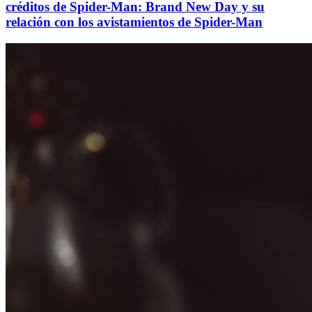
créditos de Spider-Man: Brand New Day y su
relación con los avistamientos de Spider-Man